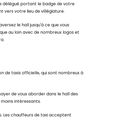
re délégué portant le badge de votre
vers votre lieu de villégiature.
aversez le hall jusqu'à ce que vous
osque au loin avec de nombreux logos et
a.
r à Cestee
on de taxis officielle, qui sont nombreux à
ageurs
sayer de vous aborder dans le hall des
 moins intéressants.
tinuer avec Google
evés. Les chauffeurs de taxi acceptent