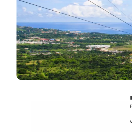
I
P
V