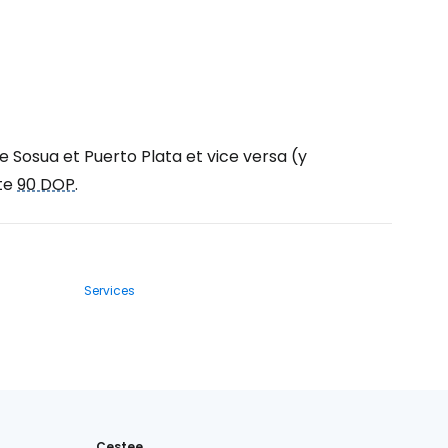
e Sosua et Puerto Plata et vice versa (y
ûte
90 DOP
.
Services
Cestee