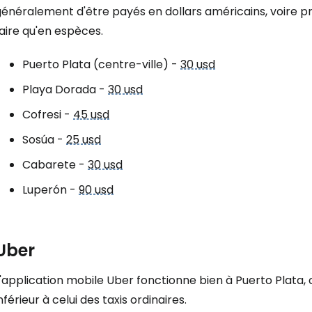
énéralement d'être payés en dollars américains, voire pr
Cont
aire qu'en espèces.
Puerto Plata (centre-ville) -
30 usd
Poursuivre av
Playa Dorada -
30 usd
Cofresi -
45 usd
Sosúa -
25 usd
Cabarete -
30 usd
Luperón -
90 usd
Uber
L'application mobile Uber fonctionne bien à Puerto Plata
nférieur à celui des taxis ordinaires.