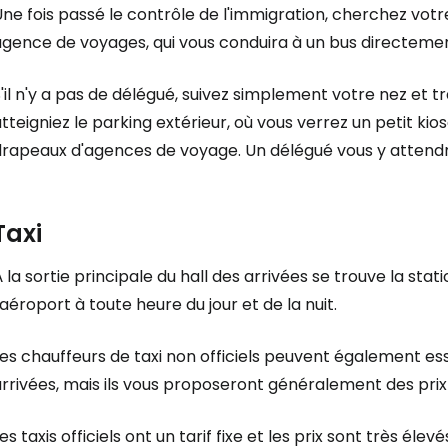
ne fois passé le contrôle de l'immigration, cherchez vot
gence de voyages, qui vous conduira à un bus directement 
'il n'y a pas de délégué, suivez simplement votre nez et tr
tteigniez le parking extérieur, où vous verrez un petit ki
drapeaux d'agences de voyage. Un délégué vous y attendr
Taxi
Se connecte
 la sortie principale du hall des arrivées se trouve la stati
'aéroport à toute heure du jour et de la nuit.
... la communauté mondiale des voy
es chauffeurs de taxi non officiels peuvent également es
rrivées, mais ils vous proposeront généralement des prix
Con
es taxis officiels ont un tarif fixe et les prix sont très él