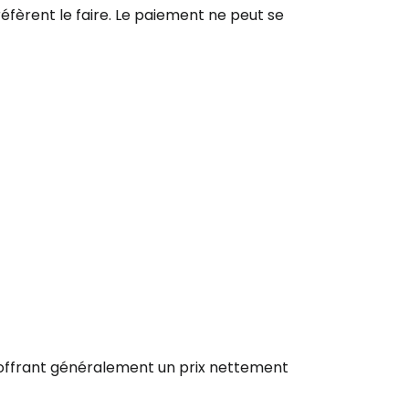
éfèrent le faire. Le paiement ne peut se
inuer avec Facebook
ec le courrier électronique
, offrant généralement un prix nettement