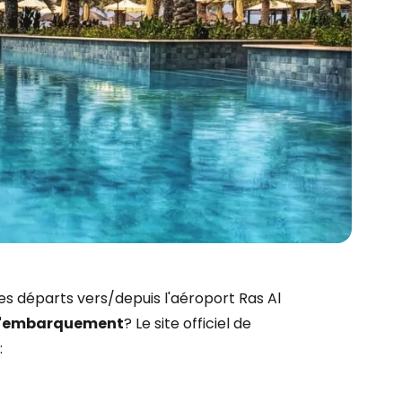
r à Cestee
es départs vers/depuis l'aéroport Ras Al
d'embarquement
? Le site officiel de
:
ageurs