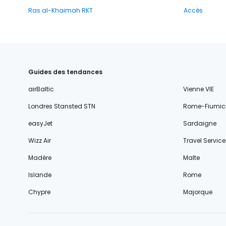
Ras al-Khaimah RKT
Accès
Guides des tendances
airBaltic
Vienne VIE
Londres Stansted STN
Rome-Fiumic
easyJet
Sardaigne
Wizz Air
Travel Service
Madère
Malte
Islande
Rome
Chypre
Majorque