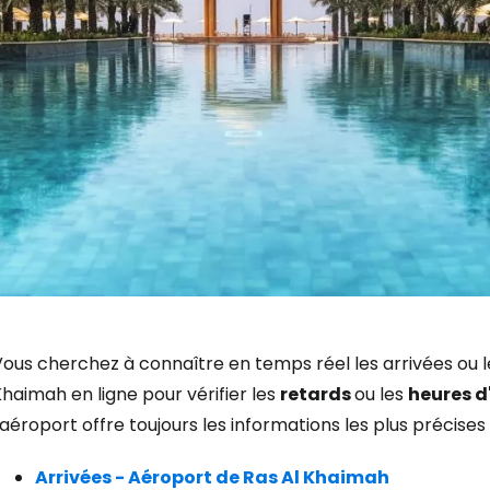
Se connecte
ous cherchez à connaître en temps réel les arrivées ou l
haimah en ligne pour vérifier les
retards
ou les
heures 
'aéroport offre toujours les informations les plus précises 
... la communauté mondiale des voy
Arrivées - Aéroport de Ras Al Khaimah