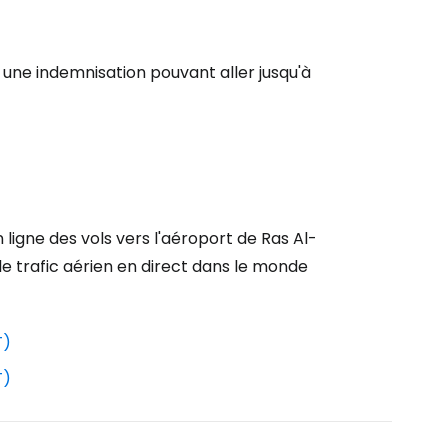
tinuer avec Google
à une indemnisation pouvant aller jusqu'à
inuer avec Facebook
ec le courrier électronique
 ligne des vols vers l'aéroport de Ras Al-
le trafic aérien en direct dans le monde
T)
T)