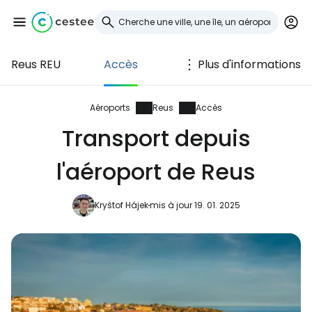
Reus REU
Accès
Plus d'informations
Se connecter à
Cestee
Aéroports
Reus
Accès
Transport depuis
... la communauté mondiale des voyageurs
l'aéroport de Reus
Continuer avec Google
Kryštof Hájek
mis à jour 19. 01. 2025
Continuer avec Facebook
Poursuivre avec le courrier