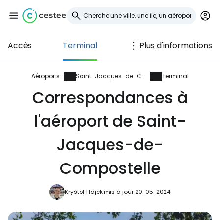
Accès
Terminal
Plus d'informations
Se connecter à
Cestee
Aéroports
Saint-Jacques-de-Compostelle
Terminal
Correspondances à
... la communauté mondiale des voyageurs
l'aéroport de Saint-
Continuer avec Google
Jacques-de-
Compostelle
Continuer avec Facebook
Kryštof Hájek
mis à jour 20. 05. 2024
Poursuivre avec le courrier