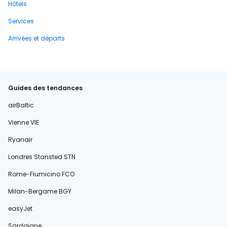
Hôtels
Services
Arrivées et départs
Guides des tendances
airBaltic
Vienne VIE
Ryanair
Londres Stansted STN
Rome-Fiumicino FCO
Milan-Bergame BGY
easyJet
Sardaigne