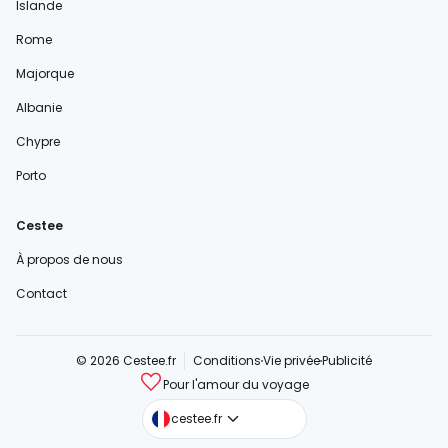
Islande
Rome
Majorque
Albanie
Chypre
Porto
Cestee
À propos de nous
Contact
© 2026 Cestee.fr
Conditions
Vie privée
Publicité
Pour l'amour du voyage
cestee.com
cestee.fr
cestee.sk