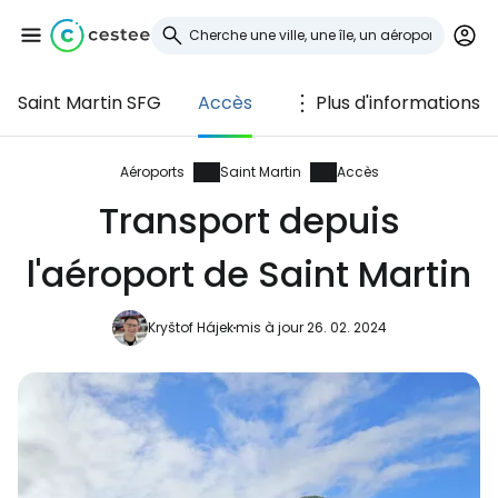
Saint Martin SFG
Accès
Plus d'informations
Se connecter à
Cestee
Aéroports
Saint Martin
Accès
Transport depuis
... la communauté mondiale des voyageurs
l'aéroport de Saint Martin
Continuer avec Google
Kryštof Hájek
mis à jour 26. 02. 2024
Continuer avec Facebook
Poursuivre avec le courrier