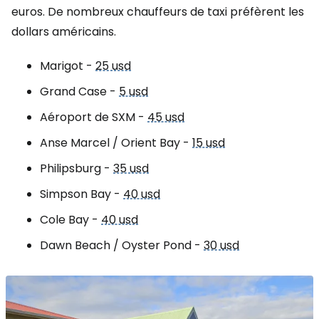
euros. De nombreux chauffeurs de taxi préfèrent les
dollars américains.
Marigot -
25 usd
Grand Case -
5 usd
Aéroport de SXM -
45 usd
Anse Marcel / Orient Bay -
15 usd
Philipsburg -
35 usd
Simpson Bay -
40 usd
Cole Bay -
40 usd
Dawn Beach / Oyster Pond -
30 usd