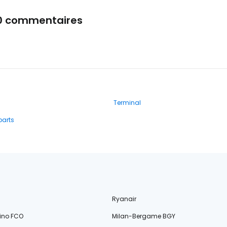
0 commentaires
Terminal
parts
Ryanair
ino FCO
Milan-Bergame BGY