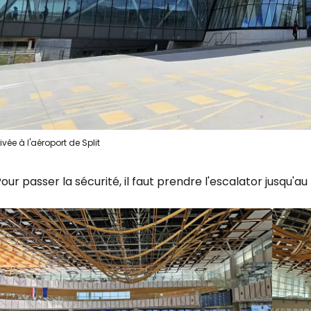
Se connecte
... la communauté mondiale des voy
Con
Cont
rivée à l'aéroport de Split
our passer la sécurité, il faut prendre l'escalator jusqu'a
Poursuivre av