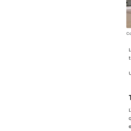
Co
L
t
L
q
e