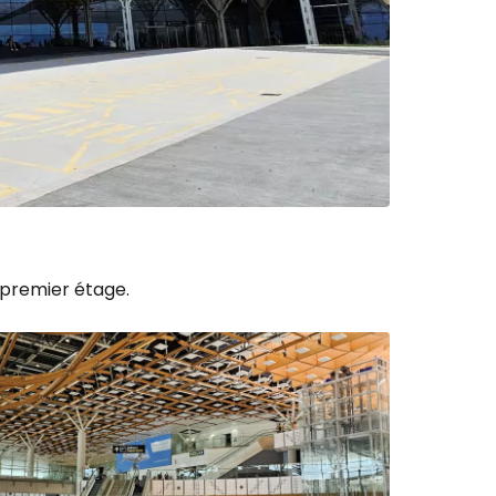
r à Cestee
ageurs
tinuer avec Google
inuer avec Facebook
u premier étage.
ec le courrier électronique