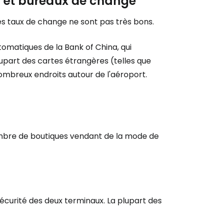
s et bureaux de change
es taux de change ne sont pas très bons.
r à Cestee
utomatiques de la Bank of China, qui
upart des cartes étrangères (telles que
ageurs
ombreux endroits autour de l'aéroport.
tinuer avec Google
ombre de boutiques vendant de la mode de
inuer avec Facebook
ec le courrier électronique
sécurité des deux terminaux. La plupart des