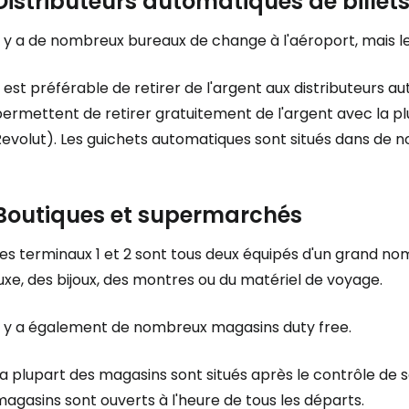
Distributeurs automatiques de billet
l y a de nombreux bureaux de change à l'aéroport, mais l
Se connecte
l est préférable de retirer de l'argent aux distributeurs a
ermettent de retirer gratuitement de l'argent avec la pl
... la communauté mondiale des voy
evolut). Les guichets automatiques sont situés dans de n
Con
Boutiques et supermarchés
Les terminaux 1 et 2 sont tous deux équipés d'un grand n
Cont
uxe, des bijoux, des montres ou du matériel de voyage.
Il y a également de nombreux magasins
duty free
.
Poursuivre av
a plupart des magasins sont situés après le contrôle de 
agasins sont ouverts à l'heure de tous les départs.