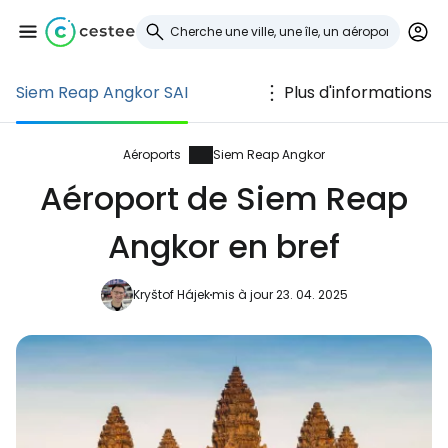
Siem Reap Angkor SAI
Plus d'informations
Se connecter à
Cestee
Aéroports
Siem Reap Angkor
Aéroport de Siem Reap
... la communauté mondiale des voyageurs
Angkor en bref
Continuer avec Google
Kryštof Hájek
mis à jour 23. 04. 2025
Continuer avec Facebook
Poursuivre avec le courrier