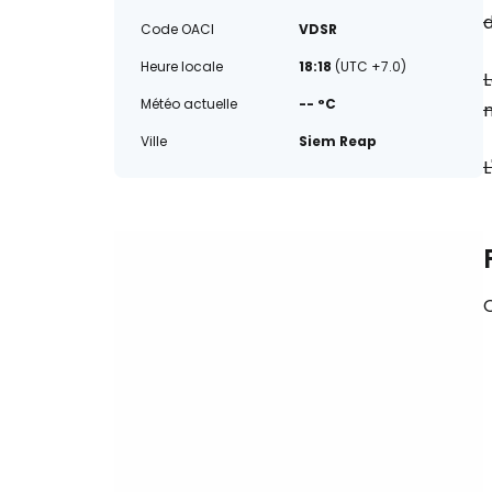
d
Code OACI
VDSR
Heure locale
18:18
(UTC +7.0)
L
Météo actuelle
-- °C
m
Ville
Siem Reap
L
Q