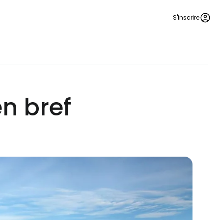
S'inscrire
n bref