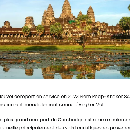
Nouvel aéroport en service en 2023
Siem Reap-Angkor SA
monument mondialement connu d'Angkor Vat.
Se connecte
Le plus grand aéroport du Cambodge est situé à seulemen
accueille principalement des vols touristiques en proven