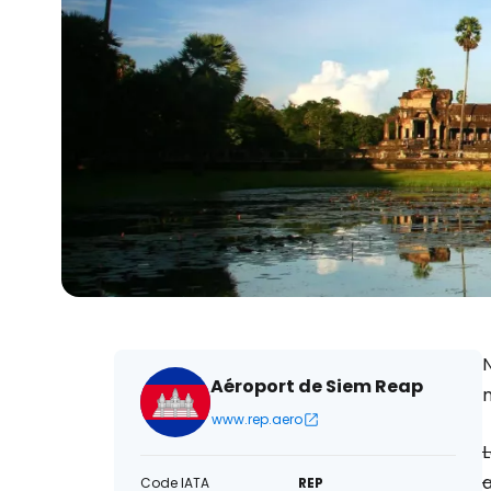
Aéroport de Siem Reap
www.rep.aero
Code IATA
REP