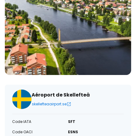
électronique
Aéroport de Skellefteå
skellefteaairport.se
Code IATA
SFT
Code OACI
ESNS