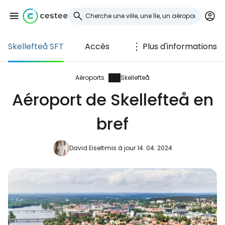
Skellefteå SFT
Accès
Plus d'informations
Se connecter à
Cestee
Aéroports
Skellefteå
Aéroport de Skellefteå en
... la communauté mondiale des voyageurs
bref
Continuer avec Google
David Eiselt
mis à jour 14. 04. 2024
Continuer avec Facebook
Poursuivre avec le courrier