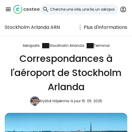
Stockholm Arlanda ARN
Plus d'informations
Se connecter à
Cestee
Aéroports
Stockholm Arlanda
Terminal
Correspondances à
... la communauté mondiale des voyageurs
l'aéroport de Stockholm
Continuer avec Google
Arlanda
Kryštof Hájek
mis à jour 15. 05. 2025
Continuer avec Facebook
Poursuivre avec le courrier