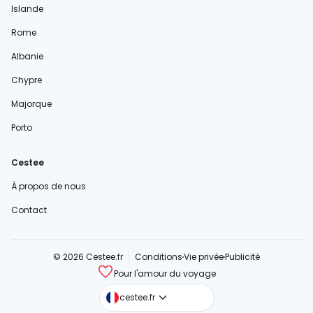
Islande
Rome
Albanie
Chypre
Majorque
Porto
Cestee
À propos de nous
Contact
© 2026 Cestee.fr
Conditions
Vie privée
Publicité
Pour l'amour du voyage
cestee.com
cestee.fr
cestee.sk