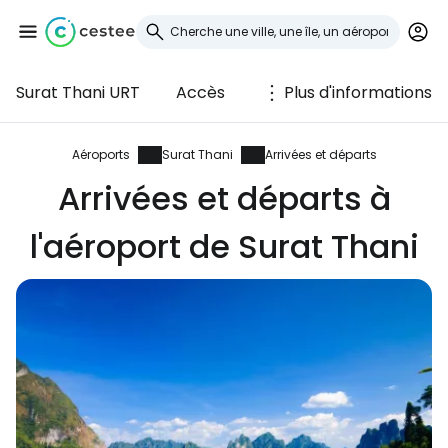
Surat Thani URT
Accès
Plus d'informations
Se connecter à
Cestee
Aéroports
Surat Thani
Arrivées et départs
Arrivées et départs à
... la communauté mondiale des voyageurs
l'aéroport de Surat Thani
Continuer avec Google
Continuer avec Facebook
Poursuivre avec le courrier