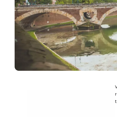
V
r
t