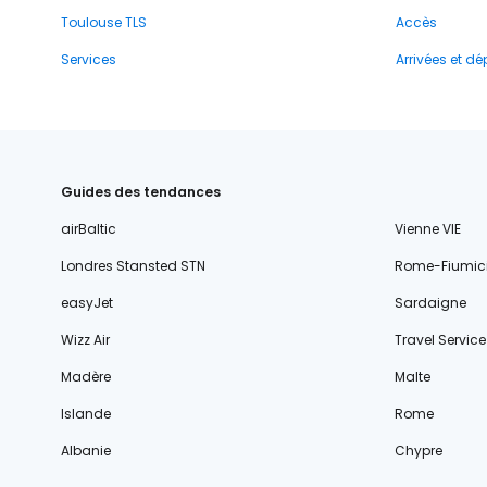
Toulouse TLS
Accès
Services
Arrivées et dé
Guides des tendances
airBaltic
Vienne VIE
Londres Stansted STN
Rome-Fiumic
easyJet
Sardaigne
Wizz Air
Travel Service
Madère
Malte
Islande
Rome
Albanie
Chypre