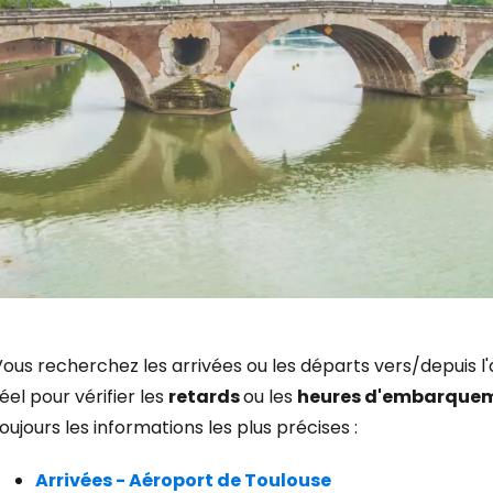
ous recherchez les arrivées ou les départs vers/depuis l
Se connecte
éel pour vérifier les
retards
ou les
heures d'embarque
oujours les informations les plus précises :
... la communauté mondiale des voy
Arrivées - Aéroport de Toulouse