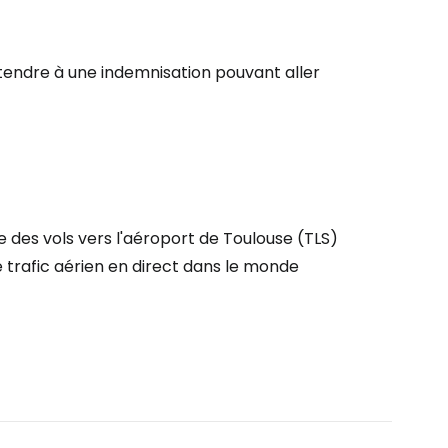
tinuer avec Google
étendre à une indemnisation pouvant aller
inuer avec Facebook
ec le courrier électronique
ne des vols vers l'aéroport de Toulouse (TLS)
e trafic aérien en direct dans le monde