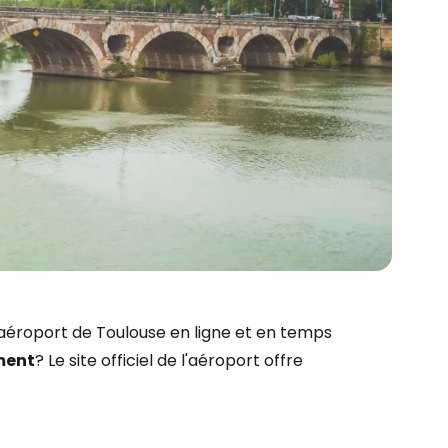
'aéroport de Toulouse en ligne et en temps
r à Cestee
ment
? Le site officiel de l'aéroport offre
ageurs