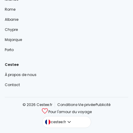
Rome
Albanie
Chypre
Majorque
Porto
Cestee
À propos de nous
Contact
© 2026 Cestee.fr
Conditions
Vie privée
Publicité
Pour l'amour du voyage
cestee.com
cestee.fr
cestee.sk