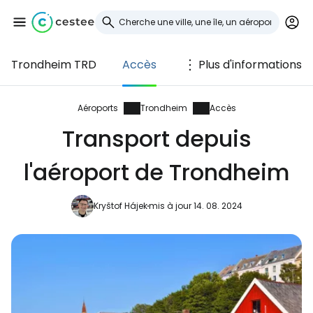
Trondheim TRD
Accès
Plus d'informations
Se connecter à
Cestee
Aéroports
Trondheim
Accès
Transport depuis
... la communauté mondiale des voyageurs
l'aéroport de Trondheim
Continuer avec Google
Kryštof Hájek
mis à jour 14. 08. 2024
Continuer avec Facebook
Poursuivre avec le courrier