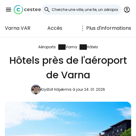
Varna VAR
Accès
Plus d'informations
Se connecter à
Cestee
Aéroports
Varna
Hôtels
Hôtels près de l'aéroport
... la communauté mondiale des voyageurs
de Varna
Continuer avec Google
Kryštof Hájek
mis à jour 24. 01. 2026
Continuer avec Facebook
Poursuivre avec le courrier