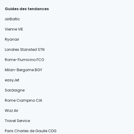
Guides des tendances
airBaltic
Vienne VIE
Ryanair
Londres Stansted STN
Rome-Fiumicino FCO
Milan-Bergame BGY
easyJet
Sardaigne
Rome Ciampino CIA
Wizz Air
Travel Service
Paris Charles de Gaulle CDG