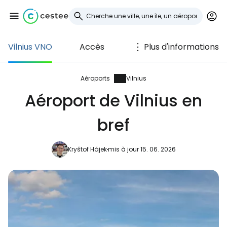
Vilnius VNO
Accès
Plus d'informations
Se connecter à
Cestee
Aéroports
Vilnius
Aéroport de Vilnius en
... la communauté mondiale des voyageurs
bref
Continuer avec Google
Kryštof Hájek
mis à jour 15. 06. 2026
Continuer avec Facebook
Poursuivre avec le courrier