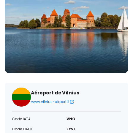
électronique
Aéroport de Vilnius
www.vilnius-airport.lt
Code IATA
VNO
Code OACI
EYVI