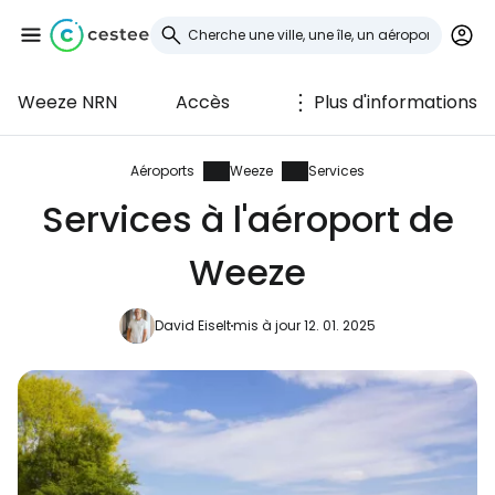
Weeze NRN
Accès
Plus d'informations
Se connecter à
Cestee
Aéroports
Weeze
Services
Services à l'aéroport de
... la communauté mondiale des voyageurs
Weeze
Continuer avec Google
David Eiselt
mis à jour 12. 01. 2025
Continuer avec Facebook
Poursuivre avec le courrier