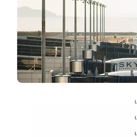
L
L
L