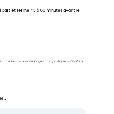
inuer avec Facebook
départ et ferme 45 à 60 minutes avant le
ec le courrier électronique
 sur le lien. Voir notre page sur la
politique publicitaire
.
e...