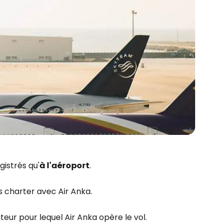
r à Cestee
ageurs
istrés qu'
à l'aéroport
.
tinuer avec Google
s charter avec Air Anka.
eur pour lequel Air Anka opère le vol.