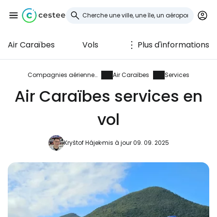
Air Caraïbes
Vols
Plus d'informations
Se connecter à
Cestee
Compagnies aériennes
Air Caraïbes
Services
Air Caraïbes services en
... la communauté mondiale des voyageurs
vol
Continuer avec Google
Kryštof Hájek
mis à jour 09. 09. 2025
Continuer avec Facebook
Poursuivre avec le courrier