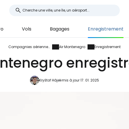
ro
Vols
Bagages
Enregistrement
Compagnies aériennes
Air Montenegro
Enregistrement
ontenegro enregist
Kryštof Hájek
mis à jour 17. 01. 2025