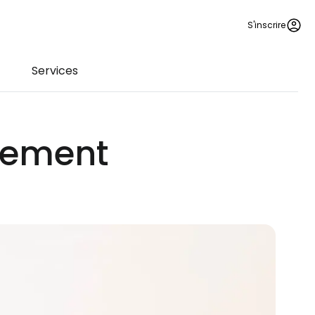
S'inscrire
Services
rement