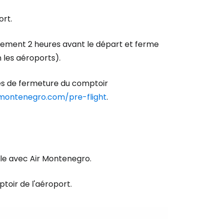
ort.
ement 2 heures avant le départ et ferme
n les aéroports).
res de fermeture du comptoir
rmontenegro.com/pre-flight
.
r à Cestee
ageurs
ble avec Air Montenegro.
tinuer avec Google
oir de l'aéroport.
inuer avec Facebook