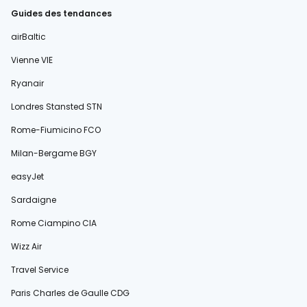
Guides des tendances
airBaltic
Vienne VIE
Ryanair
Londres Stansted STN
Rome-Fiumicino FCO
Milan-Bergame BGY
easyJet
Sardaigne
Rome Ciampino CIA
Wizz Air
Travel Service
Paris Charles de Gaulle CDG