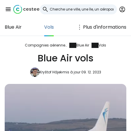
Blue Air
Vols
Plus d'informations
Se connecter à
Cestee
Compagnies aériennes
Blue Air
Vols
Blue Air vols
... la communauté mondiale des voyageurs
Kryštof Hájek
mis à jour 09. 12. 2023
Continuer avec Google
Continuer avec Facebook
Poursuivre avec le courrier