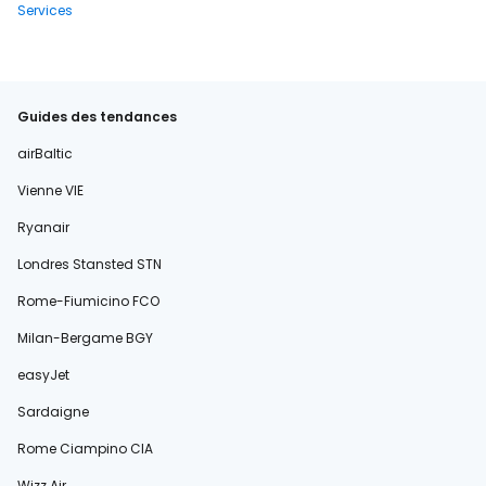
Services
Guides des tendances
airBaltic
Vienne VIE
Ryanair
Londres Stansted STN
Rome-Fiumicino FCO
Milan-Bergame BGY
easyJet
Sardaigne
Rome Ciampino CIA
Wizz Air