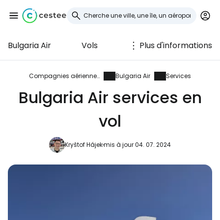
Bulgaria Air
Vols
Plus d'informations
Se connecter à
Cestee
Compagnies aériennes
Bulgaria Air
Services
Bulgaria Air services en
... la communauté mondiale des voyageurs
vol
Continuer avec Google
Kryštof Hájek
mis à jour 04. 07. 2024
Continuer avec Facebook
Poursuivre avec le courrier