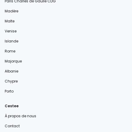
Paris Charles de Gaulle CDG
Madère
Malte
Venise
Islande
Rome
Majorque
Albanie
Chypre
Porto
Cestee
À propos de nous
Contact