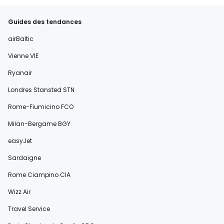
Guides des tendances
airBaltic
Vienne VIE
Ryanair
Londres Stansted STN
Rome-Fiumicino FCO
Milan-Bergame BGY
easyJet
Sardaigne
Rome Ciampino CIA
Wizz Air
Travel Service