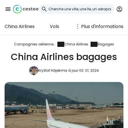
China Airlines
Vols
Plus d'informations
Se connecter à
Cestee
Compagnies aériennes
China Airlines
Bagages
China Airlines bagages
... la communauté mondiale des voyageurs
Kryštof Hájek
mis à jour 03. 01. 2024
Continuer avec Google
Continuer avec Facebook
Poursuivre avec le courrier