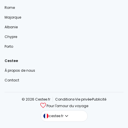
Rome
Majorque
Albanie
Chypre
Porto
Cestee
À propos de nous
Contact
© 2026 Cestee.fr
Conditions
Vie privée
Publicité
Pour l'amour du voyage
cestee.com
cestee.fr
cestee.sk