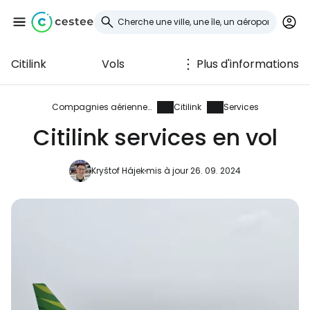
Citilink
Vols
Plus d'informations
Se connecter à
Cestee
Compagnies aériennes
Citilink
Services
Citilink services en vol
... la communauté mondiale des voyageurs
Kryštof Hájek
mis à jour 26. 09. 2024
Continuer avec Google
Continuer avec Facebook
Poursuivre avec le courrier