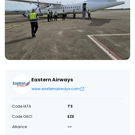
électronique
Eastern Airways
www.easternairways.com
Code IATA
T3
Code OACI
EZE
Alliance
--