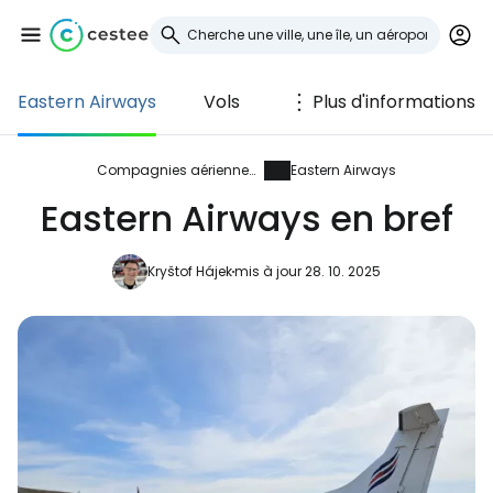
Eastern Airways
Vols
Plus d'informations
Se connecter à
Cestee
Compagnies aériennes
Eastern Airways
Eastern Airways en bref
... la communauté mondiale des voyageurs
Kryštof Hájek
mis à jour 28. 10. 2025
Continuer avec Google
Continuer avec Facebook
Poursuivre avec le courrier