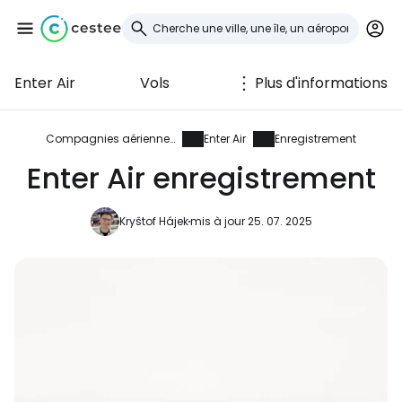
Enter Air
Vols
Plus d'informations
Se connecter à
Cestee
Compagnies aériennes
Enter Air
Enregistrement
Enter Air enregistrement
... la communauté mondiale des voyageurs
Kryštof Hájek
mis à jour 25. 07. 2025
Continuer avec Google
Continuer avec Facebook
Poursuivre avec le courrier