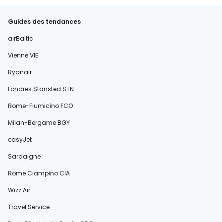
Guides des tendances
airBaltic
Vienne VIE
Ryanair
Londres Stansted STN
Rome-Fiumicino FCO
Milan-Bergame BGY
easyJet
Sardaigne
Rome Ciampino CIA
Wizz Air
Travel Service