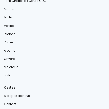
Paris Charles de Gaulle CDG
Madère
Malte
Venise
Islande
Rome
Albanie
Chypre
Majorque
Porto
Cestee
À propos de nous
Contact