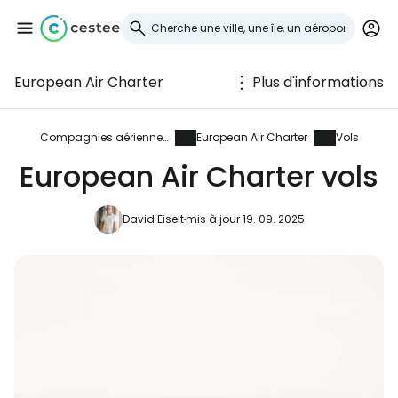
European Air Charter
Plus d'informations
Se connecter à
Cestee
Compagnies aériennes
European Air Charter
Vols
European Air Charter vols
... la communauté mondiale des voyageurs
David Eiselt
mis à jour 19. 09. 2025
Continuer avec Google
Continuer avec Facebook
Poursuivre avec le courrier