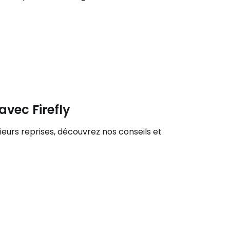
ageurs
tinuer avec Google
inuer avec Facebook
avec Firefly
ec le courrier électronique
sieurs reprises, découvrez nos conseils et