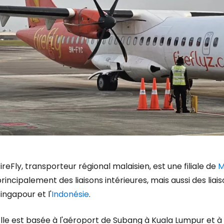
ireFly, transporteur régional malaisien, est une filiale de
M
rincipalement des liaisons intérieures, mais aussi des liai
ingapour et l'
Indonésie
.
Se connecte
lle est basée à l'aéroport de Subang à Kuala Lumpur et à