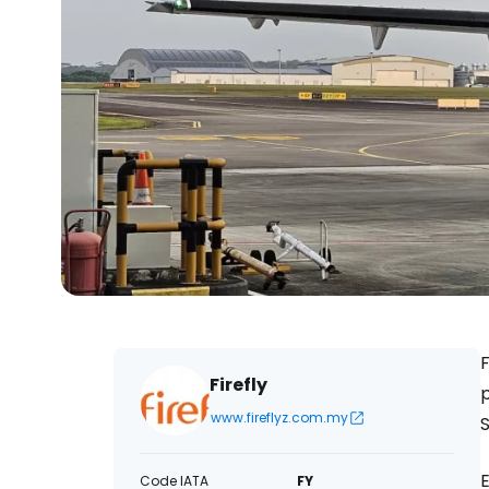
F
Firefly
p
www.fireflyz.com.my
S
E
Code IATA
FY