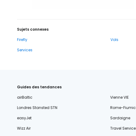
Sujets connexes
Firefly
Vols
Services
Guides des tendances
airBaltic
Vienne VIE
Londres Stansted STN
Rome-Fiumic
easyJet
Sardaigne
Wizz Air
Travel Service