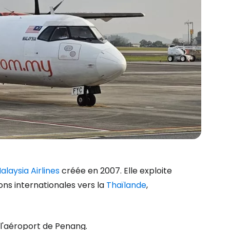
alaysia Airlines
créée en 2007. Elle exploite
sons internationales vers la
Thaïlande
,
r à Cestee
 l'aéroport de Penang.