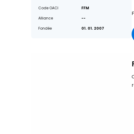
Code OACI
FFM
F
Alliance
--
Fondée
01. 01. 2007
Q