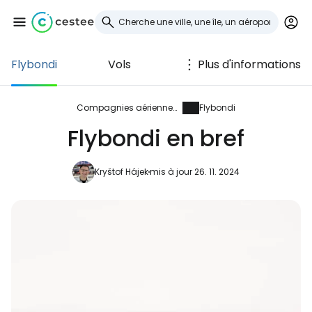
Flybondi
Vols
Plus d'informations
Se connecter à
Cestee
Compagnies aériennes
Flybondi
Flybondi en bref
... la communauté mondiale des voyageurs
Kryštof Hájek
mis à jour 26. 11. 2024
Continuer avec Google
Continuer avec Facebook
Poursuivre avec le courrier