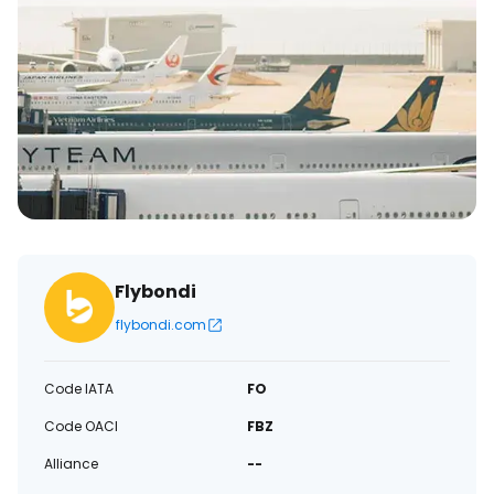
électronique
Flybondi
flybondi.com
Code IATA
FO
Code OACI
FBZ
Alliance
--