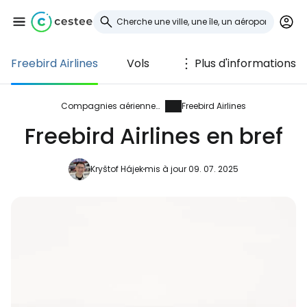
Freebird Airlines
Vols
Plus d'informations
Se connecter à
Cestee
Compagnies aériennes
Freebird Airlines
Freebird Airlines en bref
... la communauté mondiale des voyageurs
Kryštof Hájek
mis à jour 09. 07. 2025
Continuer avec Google
Continuer avec Facebook
Poursuivre avec le courrier