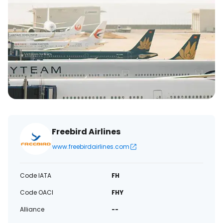
électronique
Freebird Airlines
www.freebirdairlines.com
Code IATA
FH
Code OACI
FHY
Alliance
--