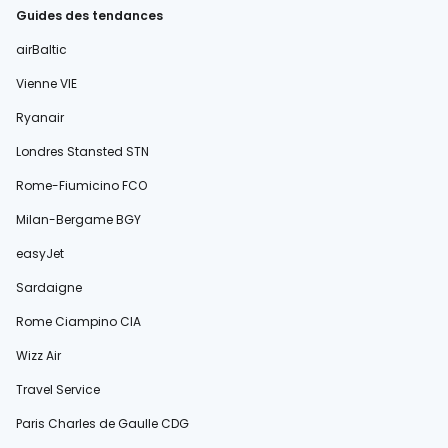
Guides des tendances
airBaltic
Vienne VIE
Ryanair
Londres Stansted STN
Rome-Fiumicino FCO
Milan-Bergame BGY
easyJet
Sardaigne
Rome Ciampino CIA
Wizz Air
Travel Service
Paris Charles de Gaulle CDG