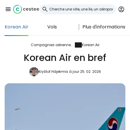
Korean Air
Vols
Plus d'informations
Se connecter à
Cestee
Compagnies aériennes
Korean Air
Korean Air en bref
... la communauté mondiale des voyageurs
Kryštof Hájek
mis à jour 25. 02. 2026
Continuer avec Google
Continuer avec Facebook
Poursuivre avec le courrier