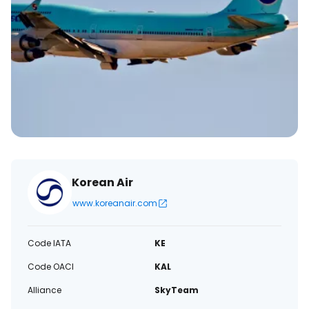
électronique
Korean Air
www.koreanair.com
Code IATA
KE
Code OACI
KAL
Alliance
SkyTeam