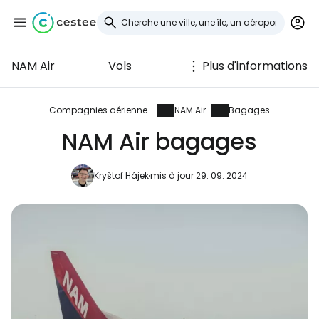
NAM Air
Vols
Plus d'informations
Se connecter à
Cestee
Compagnies aériennes
NAM Air
Bagages
NAM Air bagages
... la communauté mondiale des voyageurs
Kryštof Hájek
mis à jour 29. 09. 2024
Continuer avec Google
Continuer avec Facebook
Poursuivre avec le courrier