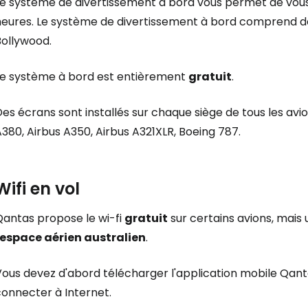
e système de divertissement à bord vous permet de vous d
heures. Le système de divertissement à bord comprend des
Cont
Bollywood.
Le système à bord est entièrement
gratuit
.
Poursuivre av
es écrans sont installés sur chaque siège de tous les avio
380, Airbus A350, Airbus A321XLR, Boeing 787.
Wifi en vol
Qantas propose le wi-fi
gratuit
sur certains avions, mais
espace aérien australien
.
Vous devez d'abord télécharger l'application mobile Qant
connecter à Internet.