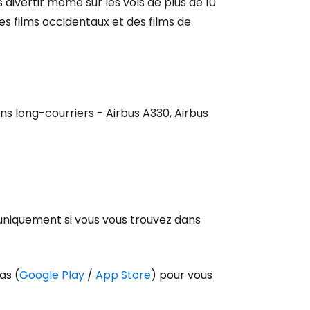
ivertir même sur les vols de plus de 10
 films occidentaux et des films de
inuer avec Facebook
ec le courrier électronique
ns long-courriers - Airbus A330, Airbus
 uniquement si vous vous trouvez dans
as (
Google Play
/
App Store
) pour vous