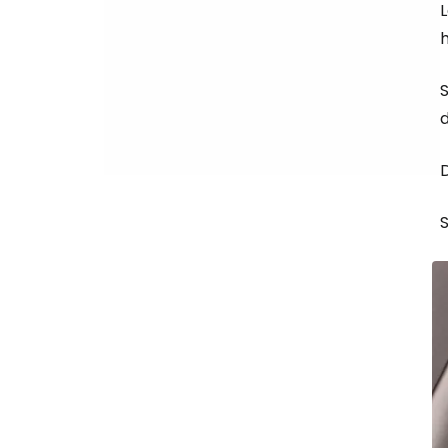
L
h
S
d
D
S