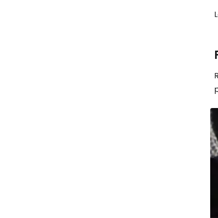
L
R
p