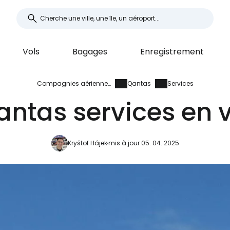
Vols
Bagages
Enregistrement
Compagnies aériennes
Qantas
Services
antas services en v
Kryštof Hájek
mis à jour 05. 04. 2025