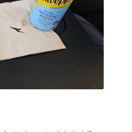
r à Cestee
ageurs
tinuer avec Google