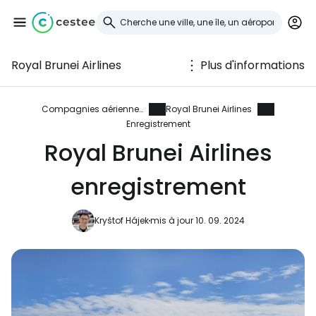
Royal Brunei Airlines
Plus d'informations
Se connecter à
Cestee
Compagnies aériennes
Royal Brunei Airlines
Enregistrement
... la communauté mondiale des voyageurs
Royal Brunei Airlines
enregistrement
Continuer avec Google
Kryštof Hájek
mis à jour 10. 09. 2024
Continuer avec Facebook
Poursuivre avec le courrier