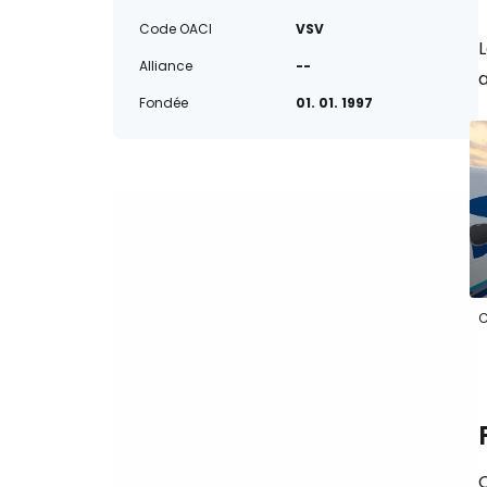
Code OACI
VSV
Alliance
--
a
Fondée
01. 01. 1997
SC
Q