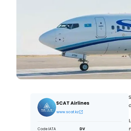
SCAT Airlines
d
www.scat.kz
Code IATA
DV