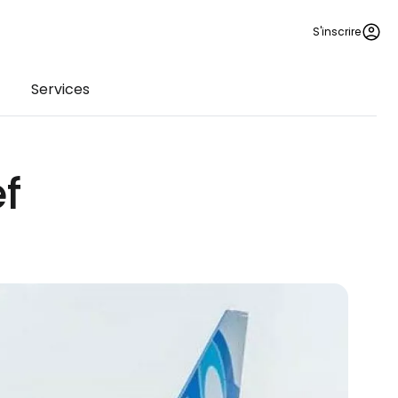
S'inscrire
Services
ef