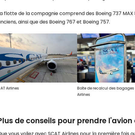
Se connecte
La flotte de la compagnie comprend des Boeing 737 MAX 
nciens, ainsi que des Boeing 767 et Boeing 757.
... la communauté mondiale des voy
Con
Cont
AT Airlines
Boîte de recalcul des bagages
Airlines
Poursuivre av
Plus de conseils pour prendre l'avion
ue vous voliez avec SCAT Airlines pour la première fois o