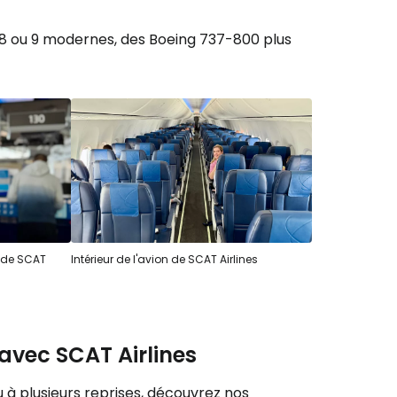
r à Cestee
8 ou 9 modernes, des Boeing 737-800 plus
ageurs
tinuer avec Google
inuer avec Facebook
 de SCAT
Intérieur de l'avion de SCAT Airlines
ec le courrier électronique
 avec SCAT Airlines
u à plusieurs reprises, découvrez nos