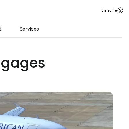
S'inscrire
t
Services
agages