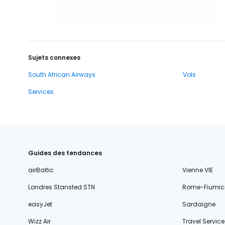
Sujets connexes
South African Airways
Vols
Services
Guides des tendances
airBaltic
Vienne VIE
Londres Stansted STN
Rome-Fiumic
easyJet
Sardaigne
Wizz Air
Travel Service