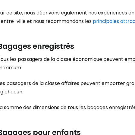
Poursuivre av
Sur ce site, nous décrivons également nos expériences en
centre-ville et nous recommandons les
principales attra
Bagages enregistrés
Tous les passagers de la classe économique peuvent em
maximum.
Les passagers de la classe affaires peuvent emporter gr
kg chacun.
La somme des dimensions de tous les bagages enregistrés
Bagages pour enfants