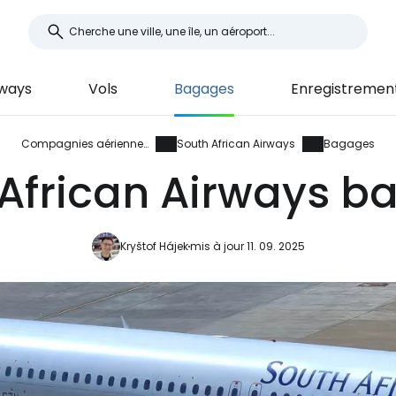
rways
Vols
Bagages
Enregistremen
Compagnies aériennes
South African Airways
Bagages
 African Airways b
Kryštof Hájek
mis à jour 11. 09. 2025