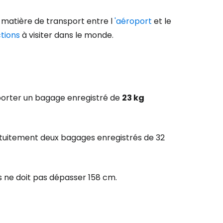
ec le courrier électronique
 matière de transport entre l
'aéroport
et le
ctions
à visiter dans le monde.
porter un bagage enregistré de
23 kg
atuitement deux bagages enregistrés de 32
 ne doit pas dépasser 158 cm.