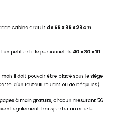
gage cabine gratuit
de 56 x 36 x 23 cm
 un petit article personnel de
40 x 30 x 10
r à Cestee
mais il doit pouvoir être placé sous le siège
ageurs
ette, d'un fauteuil roulant ou de béquilles).
tinuer avec Google
bagages à main gratuits, chacun mesurant 56
peuvent également transporter un article
inuer avec Facebook