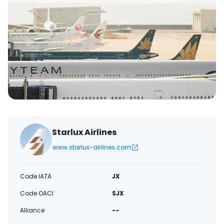
électronique
Starlux Airlines
www.starlux-airlines.com
Code IATA
JX
Code OACI
SJX
Alliance
--