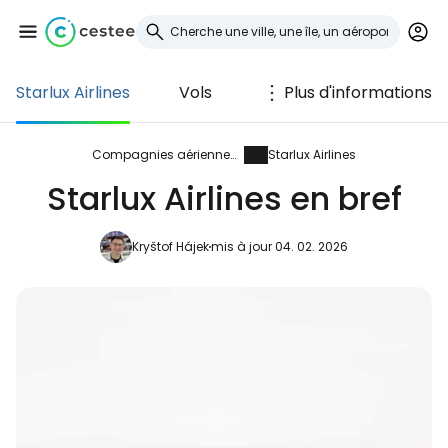
Starlux Airlines
Vols
Plus d'informations
Se connecter à
Cestee
Compagnies aériennes
Starlux Airlines
Starlux Airlines en bref
... la communauté mondiale des voyageurs
Kryštof Hájek
mis à jour 04. 02. 2026
Continuer avec Google
Continuer avec Facebook
Poursuivre avec le courrier