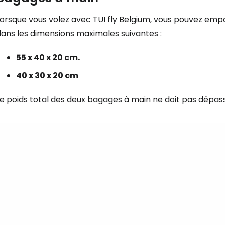
Lorsque vous volez avec TUI fly Belgium, vous pouvez em
dans les dimensions maximales suivantes :
55 x 40 x 20 cm.
40 x 30 x 20 cm
e poids total des deux bagages à main ne doit pas dépass
Se connecte
... la communauté mondiale des voy
Con