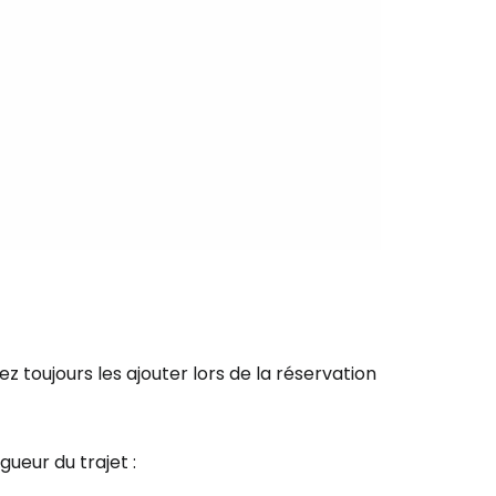
inuer avec Facebook
ec le courrier électronique
 toujours les ajouter lors de la réservation
gueur du trajet :