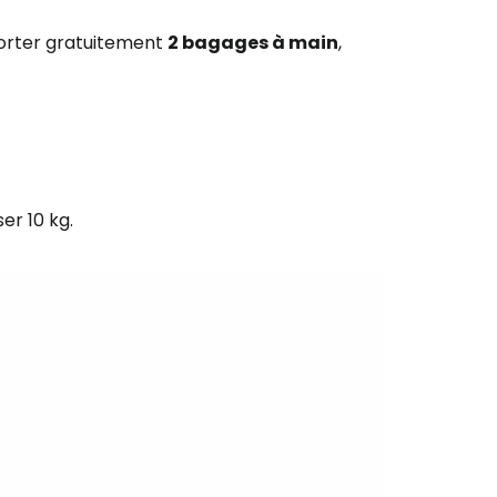
porter gratuitement
2 bagages à main
,
er 10 kg.
r à Cestee
ageurs
tinuer avec Google