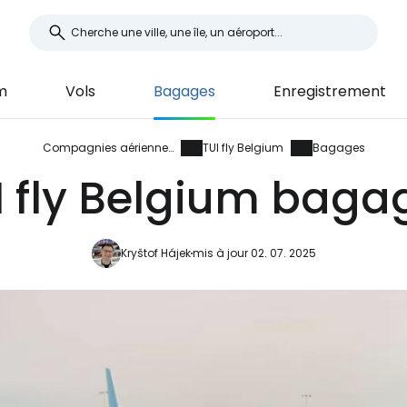
m
Vols
Bagages
Enregistrement
Compagnies aériennes
TUI fly Belgium
Bagages
I fly Belgium baga
Kryštof Hájek
mis à jour 02. 07. 2025