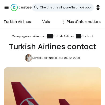
Turkish Airlines
Vols
Plus d'informations
Se connecter à
Cestee
Compagnies aériennes
Turkish Airlines
Contact
Turkish Airlines contact
... la communauté mondiale des voyageurs
David Eiselt
mis à jour 06. 12. 2025
Continuer avec Google
Continuer avec Facebook
Poursuivre avec le courrier