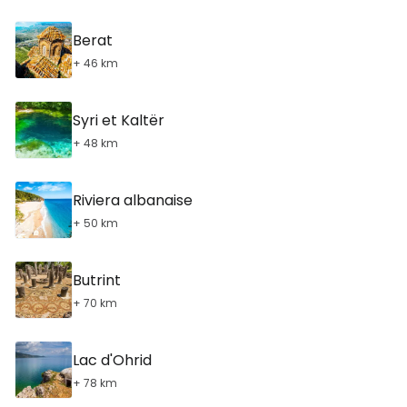
Berat
+ 46 km
Syri et Kaltër
+ 48 km
Riviera albanaise
+ 50 km
Butrint
+ 70 km
Lac d'Ohrid
+ 78 km