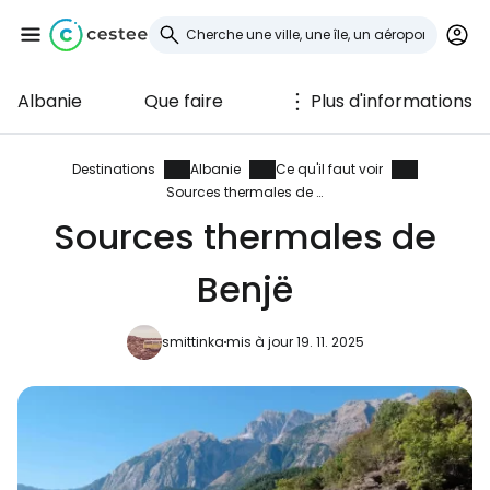
Albanie
Que faire
Plus d'informations
Se connecter à
Cestee
Destinations
Albanie
Ce qu'il faut voir
Sources thermales de Benjë
... la communauté mondiale des voyageurs
Sources thermales de
Benjë
Continuer avec Google
smittinka
mis à jour 19. 11. 2025
Continuer avec Facebook
Poursuivre avec le courrier