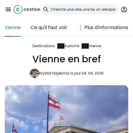
Vienne
Ce qu'il faut voir
Plus d'informations
Se connecter à
Cestee
Destinations
Autriche
Vienne
Vienne en bref
... la communauté mondiale des voyageurs
Kryštof Hájek
mis à jour 04. 04. 2026
Continuer avec Google
Continuer avec Facebook
Poursuivre avec le courrier