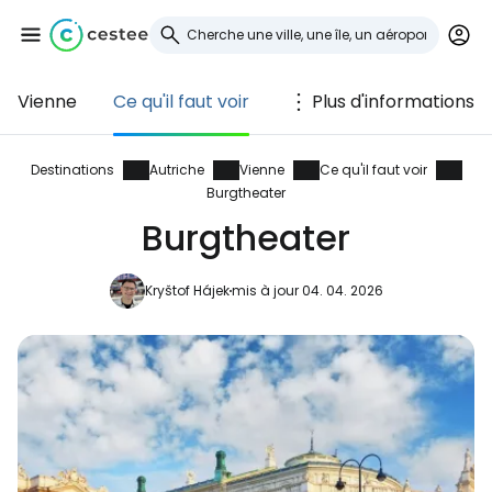
Vienne
Ce qu'il faut voir
Plus d'informations
Se connecter à
Cestee
Destinations
Autriche
Vienne
Ce qu'il faut voir
Burgtheater
... la communauté mondiale des voyageurs
Burgtheater
Kryštof Hájek
mis à jour 04. 04. 2026
Continuer avec Google
Continuer avec Facebook
Poursuivre avec le courrier