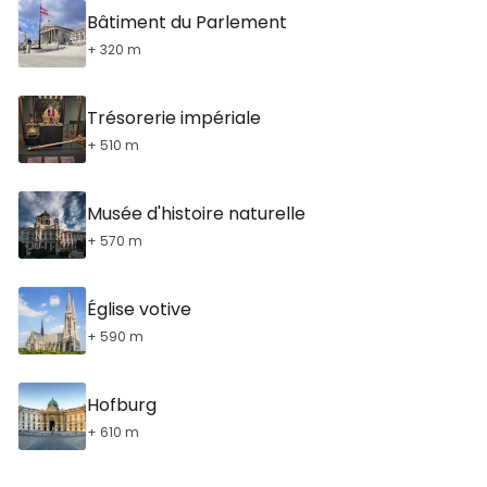
Bâtiment du Parlement
+ 320 m
Trésorerie impériale
+ 510 m
Musée d'histoire naturelle
+ 570 m
Église votive
+ 590 m
Hofburg
+ 610 m