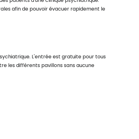
des patients d'une clinique psychiatrique.
érales afin de pouvoir évacuer rapidement le
r à Cestee
sychiatrique. L'entrée est gratuite pour tous
ageurs
tre les différents pavillons sans aucune
tinuer avec Google
inuer avec Facebook
ec le courrier électronique