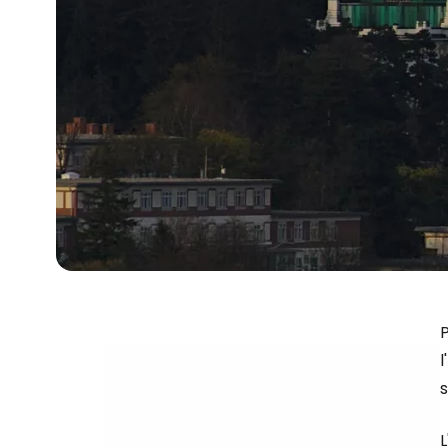
P
l
s