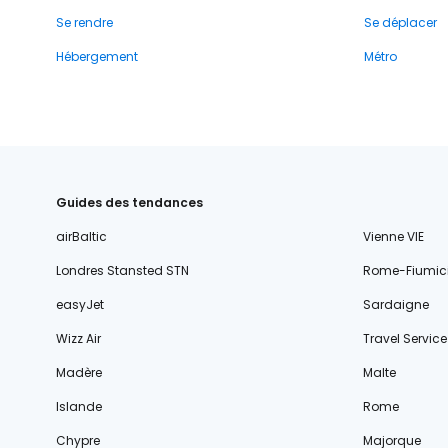
Se rendre
Se déplacer
Hébergement
Métro
Guides des tendances
airBaltic
Vienne VIE
Londres Stansted STN
Rome-Fiumic
easyJet
Sardaigne
Wizz Air
Travel Service
Madère
Malte
Islande
Rome
Chypre
Majorque