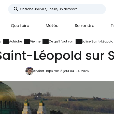
Que faire
Météo
Se rendre
T
s
Autriche
Vienne
Ce qu'il faut voir
Église Saint-Léopold 
Saint-Léopold sur 
Kryštof Hájek
mis à jour 04. 04. 2026