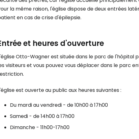
écurité des prêtres, car l'église accueille principalement 
our la même raison, l'église dispose de deux entrées lat
atient en cas de crise d'épilepsie.
Se connecte
Entrée et heures d'ouverture
'église Otto-Wagner est située dans le parc de l'hôpital p
... la communauté mondiale des voy
es visiteurs et vous pouvez vous déplacer dans le parc en
estriction.
Con
'église est ouverte au public aux heures suivantes :
Du mardi au vendredi - de 10h00 à 17h00
Cont
Samedi - de 14h00 à 17h00
Dimanche - 11h00-17h00
Poursuivre av