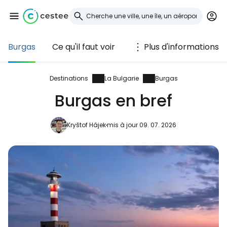
Burgas
Ce qu'il faut voir
Plus d'informations
Se connecter à
Cestee
Destinations
La Bulgarie
Burgas
Burgas en bref
... la communauté mondiale des voyageurs
Kryštof Hájek
mis à jour 09. 07. 2026
Continuer avec Google
Continuer avec Facebook
Poursuivre avec le courrier