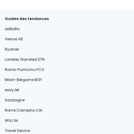
Guides des tendances
airBaltic
Vienne VIE
Ryanair
Londres Stansted STN
Rome-Fiumicino FCO
Milan-Bergame BGY
easyJet
Sardaigne
Rome Ciampino CIA
Wizz Air
Travel Service