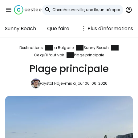
Sunny Beach
Que faire
Plus d'informations
Se connecter à
Cestee
Destinations
La Bulgarie
Sunny Beach
Ce qu'il faut voir
Plage principale
... la communauté mondiale des voyageurs
Plage principale
Continuer avec Google
Kryštof Hájek
mis à jour 06. 06. 2026
Continuer avec Facebook
Poursuivre avec le courrier