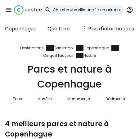
Copenhague
Que faire
Plus d'informations
Se connecter à
Cestee
Destinations
Danemark
Copenhague
Ce qu'il faut voir
Nature
... la communauté mondiale des voyageurs
Parcs et nature à
Copenhague
Continuer avec Google
Tous
Musées
Monuments
Bâtiments
Continuer avec Facebook
4 meilleurs parcs et nature à
Copenhague
Poursuivre avec le courrier