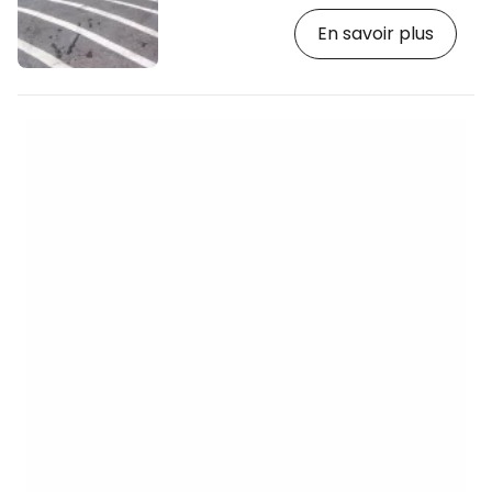
Jaegersborggade, vous divertira
En savoir plus
pendant de nombreuses soirées. [btn
"Voir les hôtels dans le centre de
Copenhague"
https://www.booking.com/city/dk/copenhage
aid=2397605;label=p-kodan-norrebro]
Vous y trouverez également le célèbre
parc de design Superkilen. Le quartier «
hygge » par excellence Nørrebro dégage
une…