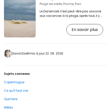
bord de l'eau Le vaste…
Plage de sable, Piscine, Parc
Le Danemark n'est peut-être pas associé
aux vacances à la plage, après tout, il y a
peu de journées chaudes en Scandinavie
et la mer du Nord ne parvient même pas
En savoir plus
à se réchauffer complètement pendant
l'été. [btn "Voir les hôtels du centre de
Copenhague"
https://www.booking.com/city/dk/copenhage
aid=2397605;label=p-kodan-amager-
strand] Néanmoins, à Copenhague,
David Eiselt
mis à jour 22. 06. 2026
visitez le magnifique Amager Strandpark,
une zone de plage avec des dunes…
Sujets connexes
Copenhague
Ce qu'il faut voir
Que faire
Météo