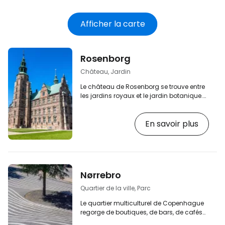
électronique
Afficher la carte
Rosenborg
Château, Jardin
Le château de Rosenborg se trouve entre
les jardins royaux et le jardin botanique.
Datant de 1606, ce château de style
Renaissance abrite dans ses caves les
En savoir plus
joyaux de la couronne danoise et les
joyaux royaux. [btn "Voir les hôtels dans le
centre de Copenhague"
https://www.booking.com/city/dk/copenhage
aid=2397605;label=p-kodan-rosenborg]
Autour du château de Rosenborg se
Nørrebro
trouve le magnifique parc Kongens Have,
avec sa roseraie, ses…
Quartier de la ville, Parc
Le quartier multiculturel de Copenhague
regorge de boutiques, de bars, de cafés
et de restaurants et, avec la célèbre