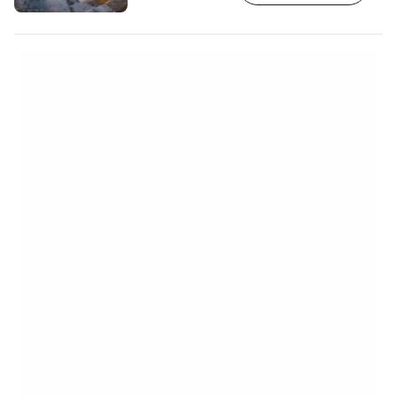
aid=2397605;label=p-barcelona-barri-
gotic] Le quartier gothique se compose
de magnifiques bâtiments entourés de
murs romains, de rues étroites avec des
boutiques colorées et des coins
charmants…