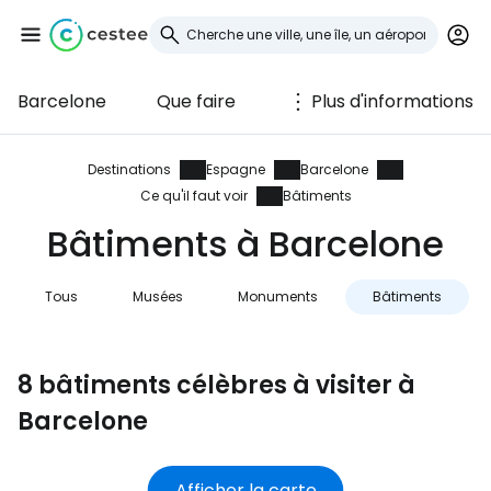
Barcelone
Que faire
Plus d'informations
Se connecter à
Cestee
Destinations
Espagne
Barcelone
Ce qu'il faut voir
Bâtiments
... la communauté mondiale des voyageurs
Bâtiments à Barcelone
Continuer avec Google
Tous
Musées
Monuments
Bâtiments
8 bâtiments célèbres à visiter à
Continuer avec Facebook
Barcelone
Poursuivre avec le courrier
Afficher la carte