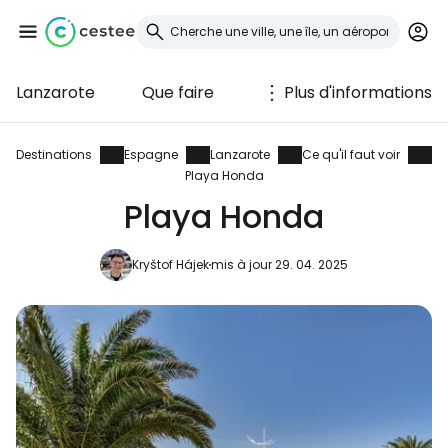
Lanzarote
Que faire
Plus d'informations
Se connecter à
Cestee
Destinations
Espagne
Lanzarote
Ce qu'il faut voir
Playa Honda
... la communauté mondiale des voyageurs
Playa Honda
Kryštof Hájek
mis à jour 29. 04. 2025
Continuer avec Google
Continuer avec Facebook
Poursuivre avec le courrier