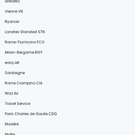
airBaltic
Vienne VIE
Ryanair
Londres Stansted STN
Rome-Fiumicino FCO
Milan-Bergame BGY
easyJet
Sardaigne
Rome Ciampino CIA
Wizz Air
Travel Service
Paris Charles de Gaulle CDG
Madère
Malte