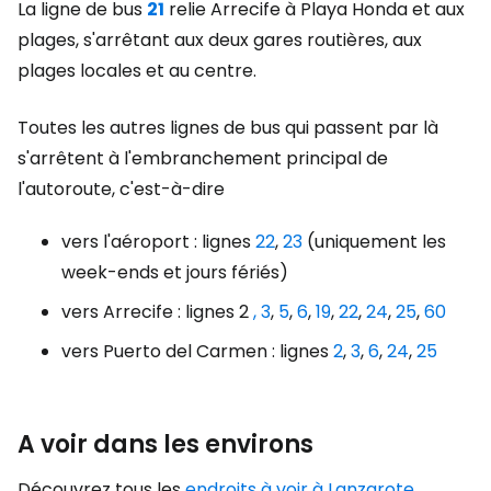
La ligne de bus
21
relie Arrecife à Playa Honda et aux
plages, s'arrêtant aux deux gares routières, aux
plages locales et au centre.
Toutes les autres lignes de bus qui passent par là
s'arrêtent à l'embranchement principal de
l'autoroute, c'est-à-dire
vers l'aéroport : lignes
22
,
23
(uniquement les
week-ends et jours fériés)
vers Arrecife : lignes 2
,
3
,
5
,
6
,
19
,
22
,
24
,
25
,
60
vers Puerto del Carmen : lignes
2
,
3
,
6
,
24
,
25
A voir dans les environs
Découvrez tous les
endroits à voir à Lanzarote
.