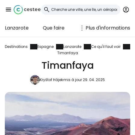
Lanzarote
Que faire
Plus d'informations
Se connecter à
Cestee
Destinations
Espagne
Lanzarote
Ce qu'il faut voir
Timanfaya
... la communauté mondiale des voyageurs
Timanfaya
Kryštof Hájek
mis à jour 29. 04. 2025
Continuer avec Google
Continuer avec Facebook
Poursuivre avec le courrier