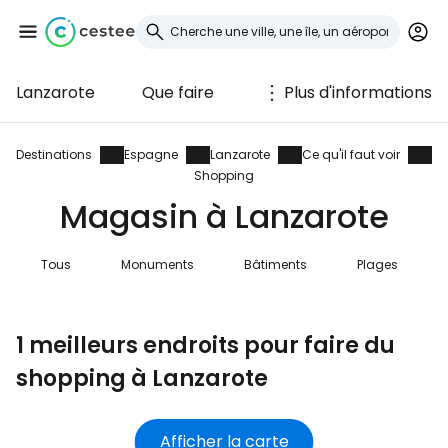
Lanzarote
Que faire
Plus d'informations
Se connecter à
Cestee
Destinations
Espagne
Lanzarote
Ce qu'il faut voir
Shopping
... la communauté mondiale des voyageurs
Magasin à Lanzarote
Tous
Monuments
Bâtiments
Plages
Continuer avec Google
1 meilleurs endroits pour faire du
Continuer avec Facebook
shopping à Lanzarote
Poursuivre avec le courrier
Afficher la carte