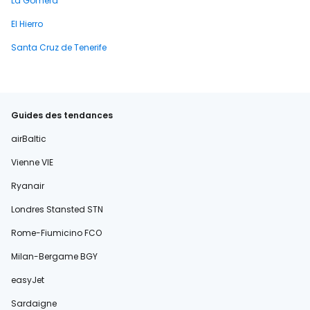
La Gomera
El Hierro
Santa Cruz de Tenerife
Guides des tendances
airBaltic
Vienne VIE
Ryanair
Londres Stansted STN
Rome-Fiumicino FCO
Milan-Bergame BGY
easyJet
Sardaigne