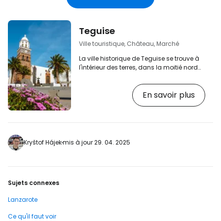
électronique
Teguise
Ville touristique, Château, Marché
La ville historique de Teguise se trouve à
l'intérieur des terres, dans la moitié nord
de Lanzarote, et possède plusieurs
attractions touristiques. Teguise est
En savoir plus
également l'une des plus anciennes villes
de Lanzarote. Elle a été fondée en 1414 et a
porté le titre de capitale de l'île jusqu'en
1847. Entre 1425 et 1448, Teguise a même
été la capitale du Royaume des
Canaries. Elle est située à un endroit
Kryštof Hájek
mis à jour 29. 04. 2025
stratégique au milieu de l'île, assez loin…
Sujets connexes
Lanzarote
Ce qu'il faut voir